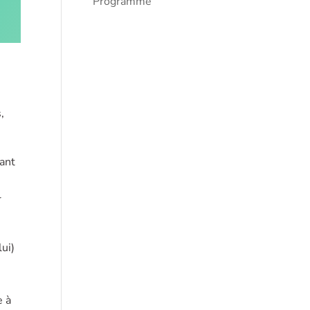
Programme
,
nant
r
ui)
e à