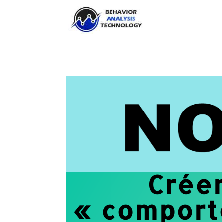
Crée
« comport